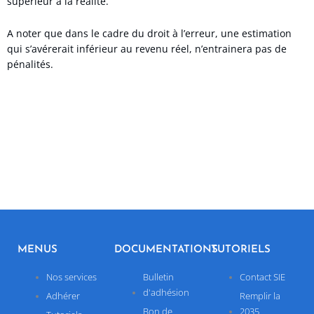
supérieur à la réalité.
A noter que dans le cadre du droit à l’erreur, une estimation
qui s’avérerait inférieur au revenu réel, n’entrainera pas de
pénalités.
MENUS
DOCUMENTATIONS
TUTORIELS
Nos services
Bulletin
Contact SIE
d'adhésion
Adhérer
Remplir la
Bon de
2035